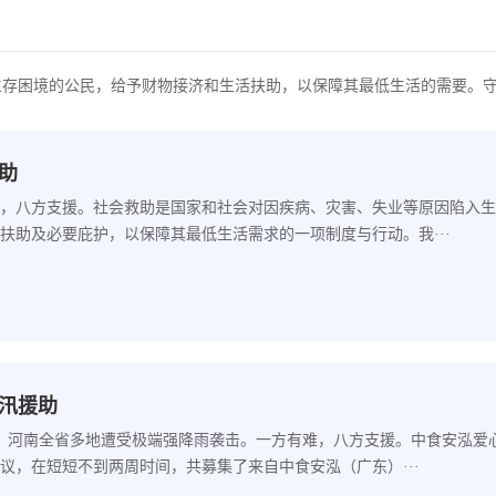
生存困境的公民，给予财物接济和生活扶助，以保障其最低生活的需要。
助
，八方支援。社会救助是国家和社会对因疾病、灾害、失业等原因陷入生
扶助及必要庇护，以保障其最低生活需求的一项制度与行动。我···
汛援助
日，河南全省多地遭受极端强降雨袭击。一方有难，八方支援。中食安泓爱
议，在短短不到两周时间，共募集了来自中食安泓（广东）···