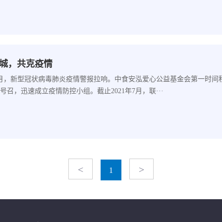
城，共克疫情
年1月，新型冠状病毒肺炎疫情警报拉响。中食安泓爱心公益基金会第一时
号召，迅速成立疫情防控小组。截止2021年7月，联···
<
>
1