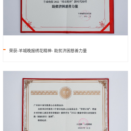
荣获-羊城晚报绣花精神- 助贫济困慈善力量