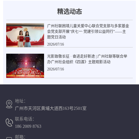
精选动态
广州社联困境儿童关爱中心联合党支部与多家基金
会党支部开展“庆七一·党建引领公益同行”——主
题党日活动
2026/07/16
光影致敬长征 · 奋进走好新途 | 广州社联等联合举
办广州社会组织《四渡》主题观影活动
2026/07/16
地址：
广州市天河区黄埔大道西163号2501室
联系电话：
186 2009 8763
邮箱：